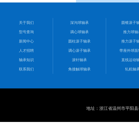
关于我们
深沟球轴承
圆锥滚子
型号查询
调心球轴承
推力球轴
新闻中心
圆柱滚子轴承
推力滚子
人才招聘
调心滚子轴承
带座外球面
轴承知识
滚针轴承
直线运动
联系我们
角接触球轴承
轧机轴
地址：浙江省温州市平阳县鳌江镇